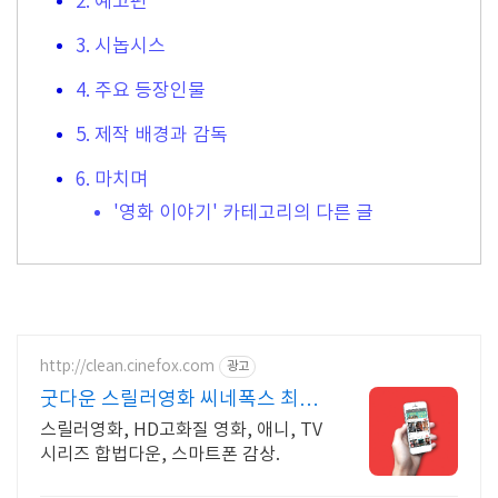
2. 예고편
3. 시놉시스
4. 주요 등장인물
5. 제작 배경과 감독
6. 마치며
'영화 이야기' 카테고리의 다른 글
http://clean.cinefox.com
광고
굿다운 스릴러영화 씨네폭스 최대
3만원+10%추가적립
스릴러영화, HD고화질 영화, 애니, TV
시리즈 합법다운, 스마트폰 감상.