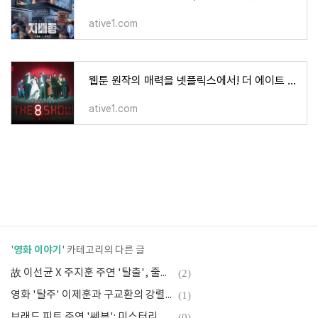
ative1.com
웹툰 원작의 매력을 넷플릭스에서! 더 에이트 쇼 리뷰 및 출연진 분석
ative1.com
영화 이야기
'
' 카테고리의 다른 글
故 이선균 X 주지훈 주연 '탈출', 줄거리와 기대요소
(2)
영화 '탈주' 이제훈과 구교환의 강렬한 추격 액션
(1)
브래드 피트 주연 '쎄븐': 미스터리 스릴러의 걸작
(0)